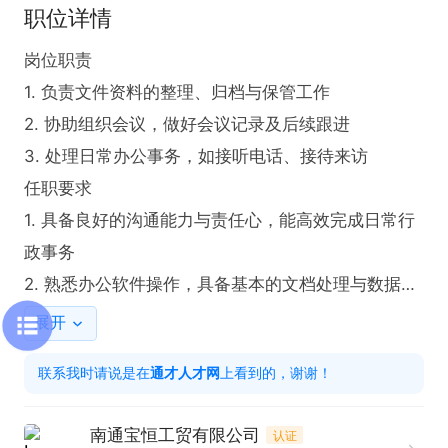
职位详情
岗位职责

1. 负责文件资料的整理、归档与保管工作

2. 协助组织会议，做好会议记录及后续跟进

3. 处理日常办公事务，如接听电话、接待来访

任职要求  

1. 具备良好的沟通能力与责任心，能高效完成日常行
政事务  

2. 熟悉办公软件操作，具备基本的文档处理与数据整
理能力

展开
只需两步，轻松找工作：1、先点击投简历；2、再打
联系我时请说是在
通才人才网
上看到的，谢谢！
电话。联系时请说在【通才人才网】上看到的！
南通宝恒工贸有限公司
认证