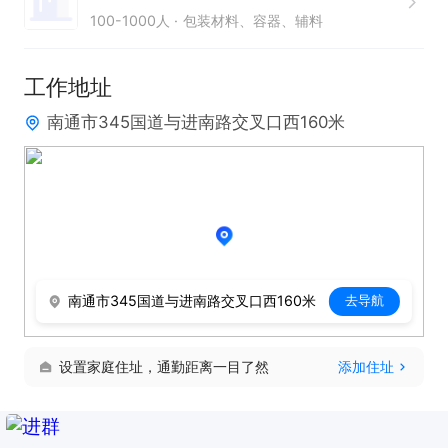
100-1000人
包装材料、容器、辅料
只需两步，轻松找工作：1、先点击投简历；2、再打
电话。联系时请说是在通才人才网看到的！
工作地址
南通市345国道与进南路交叉口西160米
南通市345国道与进南路交叉口西160米
去导航
设置家庭住址，通勤距离一目了然
添加住址