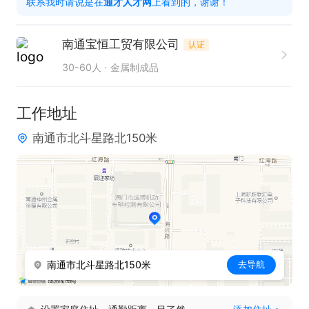
联系我时请说是在
通才人才网
上看到的，谢谢！
依据。

南通宝恒工贸有限公司
认证
任职要求：

30-60人
金属制成品
1. 需持相关岗位证书上岗，具备扎实的专业技能。

2. 优先考虑有工作经验者，熟悉机修电工相关工作流
工作地址
程。

南通市北斗星路北150米
3. 具备良好的故障诊断和解决能力，能迅速应对突发
状况。

4. 拥有较强的责任心和团队协作精神，保障工作高效
完成。

5. 能够熟练使用各类机修电工工具及仪器设备。

6. 一经录用，公司将为其缴纳五险，提供良好的职业
南通市北斗星路北150米
去导航
发展平台。

只需两步，轻松找工作：1、先点击投简历；2、再打