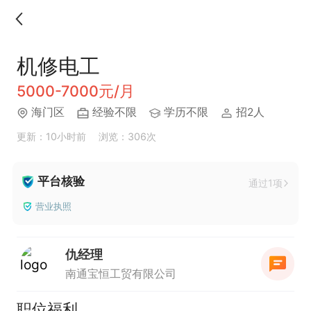
机修电工
5000-7000元/月
海门区
经验不限
学历不限
招2人
更新：10小时前
浏览：306次
平台核验
通过1项
营业执照
仇经理
南通宝恒工贸有限公司
职位福利