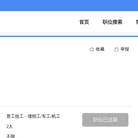
首页
职位搜索
收藏
举报
普工技工 - 缝纫工/车工/机工
职位已过期
2人
不限