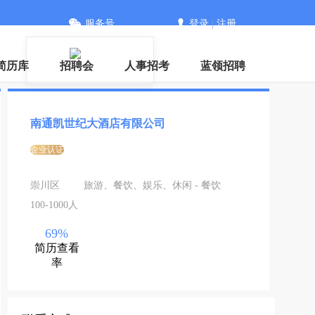
服务号
登录
|
注册
信
简历库
招聘会
人事招考
蓝领招聘
南通凯世纪大酒店有限公司
企业认证
崇川区
旅游、餐饮、娱乐、休闲 - 餐饮
100-1000人
69%
简历查看
率