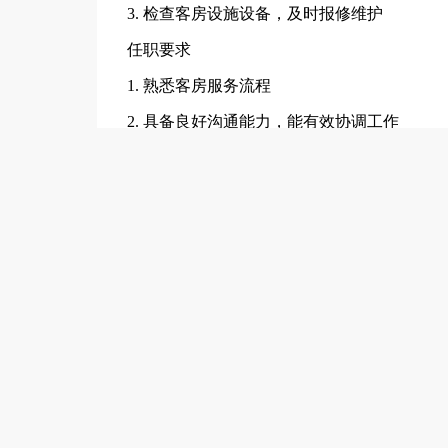
3. 检查客房设施设备，及时报修维护
任职要求
1. 熟悉客房服务流程
2. 具备良好沟通能力，能有效协调工作
3. 有客房管理经验者优先
只需两步，轻松找工作：1、先点击投简历；
工作地址
江苏省南通市崇川区工农北路218号北城生活