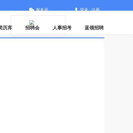
服务号
登录
|
注册
信
简历库
招聘会
人事招考
蓝领招聘