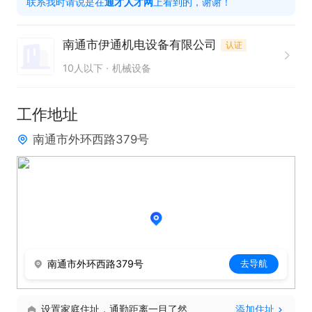
联系我时请说是在
通才人才网
上看到的，谢谢！
验证及异常改善。

6.遵守车间安全规范，执行设备安全操作与维护流
南通市伊通机电设备有限公司
认证
程。

10人以下
机械设备
任职要求：

工作地址
1. 具备机械发动机相关工作经验者优先。

南通市外环西路379号
2. 拥有出色的故障诊断与解决能力，能够快速定位并
修复设备问题。

3. 熟悉生产工艺优化及工装夹具调试，助力提升生产
效率与产品质量。

4. 具备良好的设备管理能力，能够建立完善的设备台
账及维修记录。

南通市外环西路379号
去导航
5. 拥有较强的团队协作精神，可与多部门协同完成相
关工作。

设置家庭住址，通勤距离一目了然
添加住址