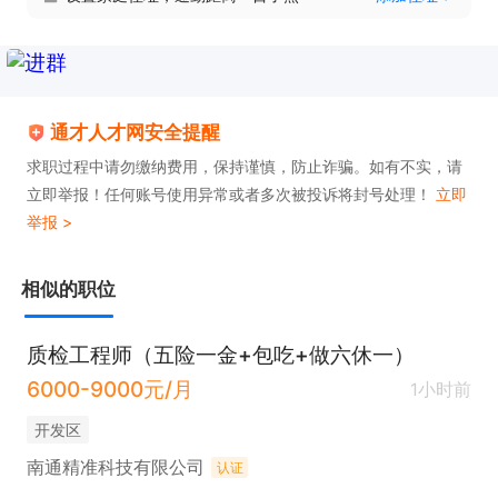
6. 严格遵守安全规范，确保设备操作与维护过程安全
无误。

通才人才网安全提醒
只需两步，轻松找工作：1、先点击投简历；2、再打
求职过程中请勿缴纳费用，保持谨慎，防止诈骗。如有不实，请
电话。联系时请说在【通才人才网】上看到的！
立即举报！任何账号使用异常或者多次被投诉将封号处理！
立即
举报 >
相似的职位
质检工程师（五险一金+包吃+做六休一）
6000-9000元/月
1小时前
开发区
南通精准科技有限公司
认证