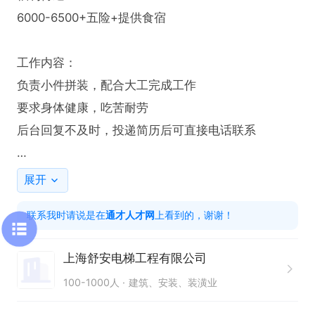
6000-6500+五险+提供食宿

工作内容：

负责小件拼装，配合大工完成工作

要求身体健康，吃苦耐劳

后台回复不及时，投递简历后可直接电话联系

只需两步，轻松找工作：1、先点击投简历；2、再打
展开
电话。联系时请说是在通才人才网看到的！
联系我时请说是在
通才人才网
上看到的，谢谢！
上海舒安电梯工程有限公司
100-1000人
建筑、安装、装潢业