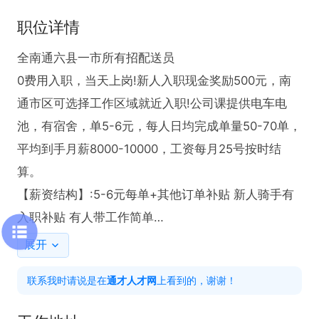
职位详情
全南通六县一市所有招配送员

0费用入职，当天上岗!新人入职现金奖励500元，南
通市区可选择工作区域就近入职!公司课提供电车电
池，有宿舍，单5-6元，每人日均完成单量50-70单，
平均到手月薪8000-10000，工资每月25号按时结
算。

【薪资结构】:5-6元每单+其他订单补贴 新人骑手有
入职补贴 有人带工作简单

【APP奖励】距离补贴、大额补贴、重量补贴、时段
展开
补贴、恶劣天气补贴、高温补贴、暖冬补贴、月冲单
联系我时请说是在
通才人才网
上看到的，谢谢！
奖励等多重收入保障从业优势

【岗位要求】身体健康 会骑电动车会看导航
