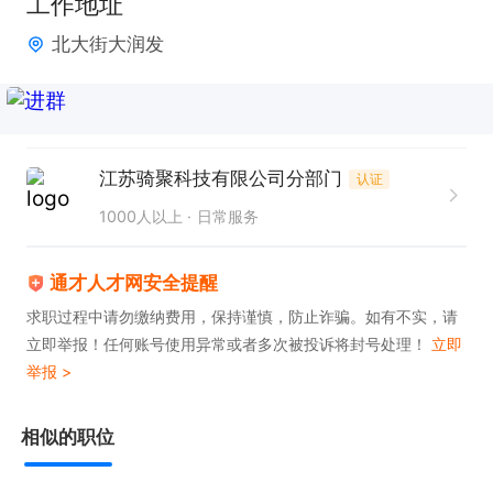
工作地址
【岗位职责】等待派单-接单-到店-取货-送达(全程有
北大街大润发
导航，无需经验有人带)

【工作时间】早高峰7点到中午12点，晚高峰4点到晚
上10点，全职两个高峰期在线，可以做一个高峰期，
可以跑

江苏骑聚科技有限公司分部门
认证
【关于住宿】4-6人间上下铺住宿环境，室内有空
1000人以上
日常服务
调，洗衣机

【车辆装备】公司提供电动车辆，配无限换电锂电收
通才人才网安全提醒
霜

求职过程中请勿缴纳费用，保持谨慎，防止诈骗。如有不实，请
池，提供头盔、衣服、餐箱等装备分享【配送区域】
立即举报！任何账号使用异常或者多次被投诉将封号处理！
立即
以骑手附近商家为中心方圆3-5公里离配送

举报 >
【晋升机制】骑手-组长-调度-副站长-站长-城市经理

相似的职位
只需两步，轻松找工作：1、先点击投简历；2、再打