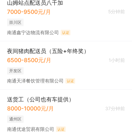
山姆站点配送员八千加
7000-9500元/月
5分钟前
只需两步，轻松找工作：1、先点击投简历；2、再打
崇川区
电话。联系时请说在通才人才网上看到的！
南通鑫宁达物流有限公司
认证
夜间猪肉配送员（五险+年终奖）
6500-8500元/月
1小时前
开发区
南通天泽餐饮管理有限公司
认证
送货工（公司也有车提供）
8000-10000元/月
37分钟前
通州区
南通优途贸易有限公司
认证