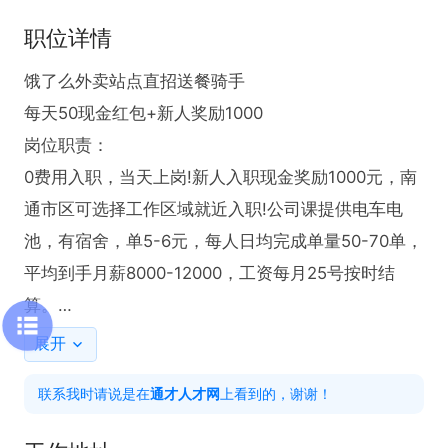
职位详情
饿了么外卖站点直招送餐骑手

每天50现金红包+新人奖励1000

岗位职责：

0费用入职，当天上岗!新人入职现金奖励1000元，南
通市区可选择工作区域就近入职!公司课提供电车电
池，有宿舍，单5-6元，每人日均完成单量50-70单，
平均到手月薪8000-12000，工资每月25号按时结
算。

【薪资结构】:5-6元/单+其他订单补贴 新人骑手有入
展开
职补贴 有人带工作简单

联系我时请说是在
通才人才网
上看到的，谢谢！
【APP奖励】距离补贴、大额补贴、重量补贴、时段
补贴、恶劣天气补贴、高温补贴、暖冬补贴、月冲单