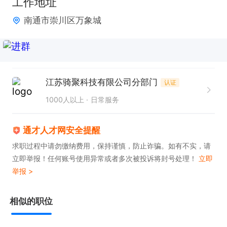
工作地址
奖励等多重收入保障从业优势

南通市崇川区万象城
【岗位要求】身体健康 会骑电动车会看导航

【岗位职责】等待派单-接单-到店-取货-送达(全程有
导航，无需经验有人带)

【工作时间】早高峰10点到下午2点，晚高峰五点到
江苏骑聚科技有限公司分部门
认证
晚上八点，全职两个高峰期在线，可以做一个高峰
1000人以上
日常服务
期，也有早餐夜宵可以跑

【关于住宿】4-6人间上下铺住宿环境，室内有空
通才人才网安全提醒
调，洗衣机

求职过程中请勿缴纳费用，保持谨慎，防止诈骗。如有不实，请
【车辆装备】公司提供电动车辆，配无限换电锂电收
立即举报！任何账号使用异常或者多次被投诉将封号处理！
立即
霜

举报 >
池，提供头盔、衣服、餐箱等装备分享【配送区域】
相似的职位
以骑手附近商家为中心方圆3-5公里离配送

【晋升机制】骑手-组长-调度-副站长-站长-城市经理
