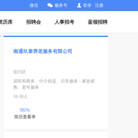
微信
服务号
登录
|
注册
简历库
招聘会
人事招考
蓝领招聘
南通玖泰养老服务有限公司
崇川区
居民和商务、中介拍卖、日常服务 - 家政家
教、老年服务
10-30人
96%
简历查看率