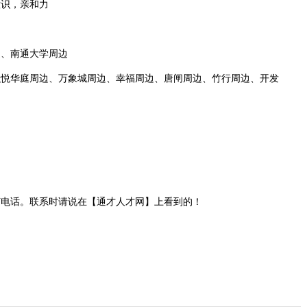
意识，亲和力
边、南通大学周边
融悦华庭周边、万象城周边、幸福周边、唐闸周边、竹行周边、开发
打电话。联系时请说在【通才人才网】上看到的！