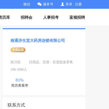
微信
服务号
登录
|
注册
简历库
招聘会
人事招考
蓝领招聘
南通济生堂大药房连锁有限公司
企业认证
崇川区
日用品、百货 - 百货批发零售
100-1000人
81%
简历查看率
联系方式