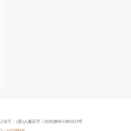
证编号：
(苏)人服证字〔2020]第0613001613号
Q：
443799046