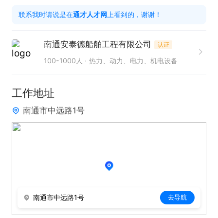
等级考核，此为上岗必备条件。

联系我时请说是在
通才人才网
上看到的，谢谢！
2. 能够顺利通过船厂安全考试，并提供真实有效的体
检证明。

南通安泰德船舶工程有限公司
认证
3. 具备良好的焊接技能，能够适应正常8小时工作
100-1000人
热力、动力、电力、机电设备
制，因工作需要可能会有2-4小时加班，加班提供加
班餐，工资按小时累计计算。

工作地址
4. 工作地点位于南通崇川区、海门区、启东。

南通市中远路1号
5. 需熟练掌握焊接工艺，具备较强的责任心和团队协
作精神。

6. 能严格遵守安全操作规程，确保工作安全。

只需两步，轻松找工作：1、先点击投简历；2、再打
电话。联系时请说在【通才人才网】上看到的！
南通市中远路1号
去导航