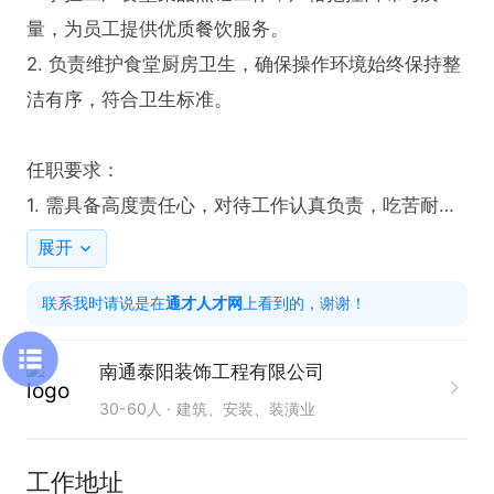
量，为员工提供优质餐饮服务。

2. 负责维护食堂厨房卫生，确保操作环境始终保持整
洁有序，符合卫生标准。

任职要求：

1. 需具备高度责任心，对待工作认真负责，吃苦耐
劳，能承受食堂工作的压力与节奏。

展开
2. 入职时需提供健康证，以证明身体健康状况符合餐
联系我时请说是在
通才人才网
上看到的，谢谢！
饮行业从业标准。

南通泰阳装饰工程有限公司
只需两步，轻松找工作：1、先点击投简历；2、再打
30-60人
建筑、安装、装潢业
电话。联系时请说在【通才人才网】上看到的！
工作地址