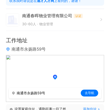
联系我时请说是在
通才人才网
上看到的，谢谢！
目正常运行；定期组织人员进行培训，提升员工技术     
和服务水平；

南通春晖物业管理有限公司
认证
5、较强的服务意识，妥善处理各种突发事件；

30-60人
物业管理
只需两步，轻松找工作：1、先点击投简历；2、再打
工作地址
电话。联系时请说在【通才人才网】上看到的！
南通市永扬路59号
南通市永扬路59号
去导航
设置家庭住址，通勤距离一目了然
添加住址