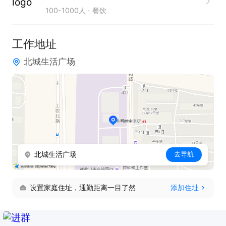
100-1000人
餐饮
3. 熟悉各类菜品烹饪技巧，精准掌握食材特性，确保
菜品色香味俱全。

工作地址
4. 责任心强，高度重视食品安全与卫生，严格执行相
北城生活广场
关标准。

工作时间：早上5:00-13:30

只需两步，轻松找工作：1、先点击投简历；2、再打
电话。联系时请说在【通才人才网】上看到的！
北城生活广场
去导航
设置家庭住址，通勤距离一目了然
添加住址