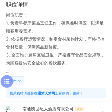
职位详情
岗位职责：

1. 负责早餐厅菜品烹饪工作，确保准时供应，以满足
顾客用餐需求。

2. 依据餐厅运营情况，制定食材采购计划，严格把控
食材质量，保障菜品新鲜度。

3. 全面维护厨房区域卫生，严格遵守食品安全规范，
为顾客提供安全放心的餐饮服务。

任职要求：

展开
1. 优先考虑烹饪专业背景者，专业知识扎实，能更好
联系我时请说是在
通才人才网
上看到的，谢谢！
地胜任岗位。

2. 需具备2年以上厨师工作经验，积累了丰富的烹饪
南通凯世纪大酒店有限公司
认证
实践技能。
