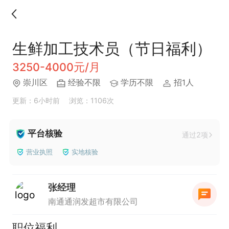
生鲜加工技术员（节日福利）
3250-4000元/月
崇川区
经验不限
学历不限
招1人
更新：6小时前
浏览：1106次
平台核验
通过2项
营业执照
实地核验
张经理
南通通润发超市有限公司
职位福利