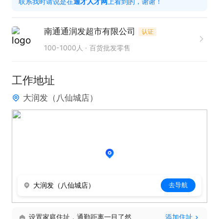
联系我时请说是在
通才人才网
上看到的，谢谢！
身体健康，吃苦耐劳，具有相关工作经历者优先

南通通润发超市有限公司
认证
只需两步，轻松找工作：1、先点击投简历；2、再打
100-1000人
百货批发零售
电话。联系时请说在通才人才网上看到的！
工作地址
大润发（八仙城店）
大润发（八仙城店）
去导航
设置家庭住址，通勤距离一目了然
添加住址