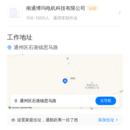
4. 2年以上设备维修经验者优先

南通博玛电机科技有限公司
认证
100-1000人
通用零部件业
只需两步，轻松找工作：1、先点击投简历；2、再打
电话。联系时请说在【通才人才网】上看到的！
工作地址
通州区石港镇思马路
通州区石港镇思马路
去导航
设置家庭住址，通勤距离一目了然
添加住址