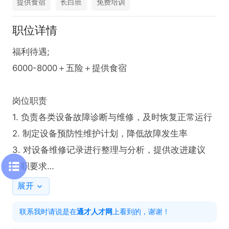
提供食宿
长白班
免费培训
职位详情
福利待遇;

6000-8000＋五险＋提供食宿

岗位职责

1. 负责各类设备故障诊断与维修，及时恢复正常运行

2. 制定设备预防性维护计划，降低故障发生率

3. 对设备维修记录进行整理与分析，提供改进建议

任职要求

1. 电子电气/自动化等相关专业

展开
2. 具备设备维修技能，熟悉各类工具使用

联系我时请说是在
通才人才网
上看到的，谢谢！
3. 有良好沟通能力，团队协作精神佳
