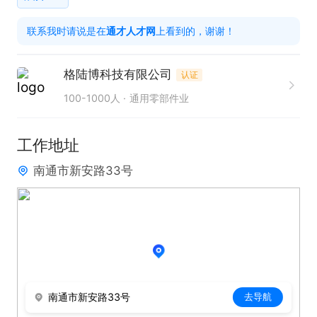
2、吃苦耐劳，有责任心;

联系我时请说是在
通才人才网
上看到的，谢谢！
3、遵守公司规章制度，团结上进,

只需两步，轻松找工作：1、先点击投简历；2、再打
格陆博科技有限公司
认证
电话。联系时请说在【通才人才网】上看到的！
100-1000人
通用零部件业
工作地址
南通市新安路33号
南通市新安路33号
去导航