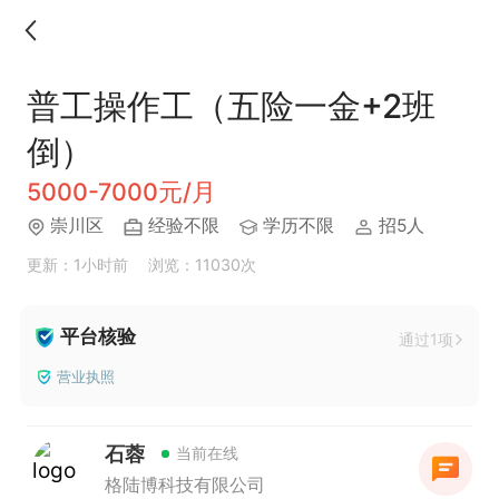
普工操作工（五险一金+2班
倒）
5000-7000元/月
崇川区
经验不限
学历不限
招5人
更新：1小时前
浏览：11030次
平台核验
通过1项
营业执照
石蓉
当前在线
格陆博科技有限公司