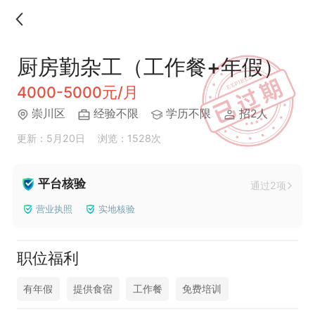
厨房勤杂工（工作餐+年假）
4000-5000元/月
崇川区
经验不限
学历不限
招2人
更新：5月20日
浏览：1528次
平台核验
通过2项
营业执照
实地核验
职位福利
有年假
提供食宿
工作餐
免费培训