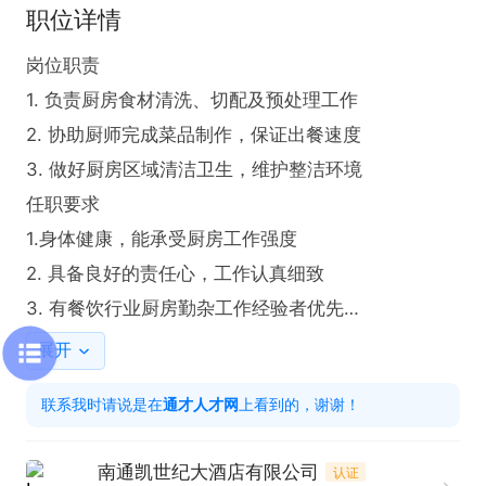
职位详情
岗位职责

1. 负责厨房食材清洗、切配及预处理工作

2. 协助厨师完成菜品制作，保证出餐速度

3. 做好厨房区域清洁卫生，维护整洁环境

任职要求

1.身体健康，能承受厨房工作强度

2. 具备良好的责任心，工作认真细致

3. 有餐饮行业厨房勤杂工作经验者优先

工作时间

展开
周一至周日 9:00-14:00，16:00-21:00

联系我时请说是在
通才人才网
上看到的，谢谢！
先申请职位再联系企业，点击屏幕下方小电话即可与
企业联系，联系时请说是在通才人才网看到的！
南通凯世纪大酒店有限公司
认证