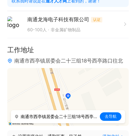
联系我时请说是在
通才人才网
上看到的，谢谢！
2. 熟练操作各类海天机、住友、发那科等设备，完成
精密汽车接插件、精密电子产品外壳的生产任务。

南通龙海电子科技有限公司
认证
3. 独立完成上模、调机、拆模等工作流程，保障生产
60-100人
非金属矿物制品
效率与质量。

4. 熟悉常用辅机的使用，协同完成整体生产环节。

工作地址
5. 依据基础机械知识及机械图，进行有效的生产操作
南通市西亭镇居委会二十三组18号西亭路口往北
与调整。

只需两步，轻松找工作：1、先点击投简历；2、再打
电话。联系时请说在【通才人才网】上看到的！
南通市西亭镇居委会二十三组18号西亭路口往北
去导航