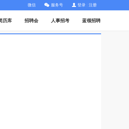
微信
服务号
登录
|
注册
简历库
招聘会
人事招考
蓝领招聘