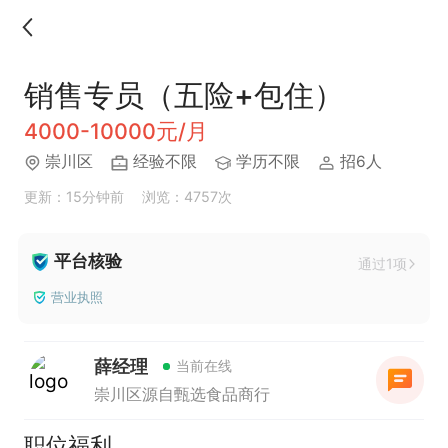
销售专员（五险+包住）
4000-10000元/月
崇川区
经验不限
学历不限
招6人
更新：15分钟前
浏览：4757次
平台核验
通过1项
营业执照
薛经理
当前在线
崇川区源自甄选食品商行
职位福利