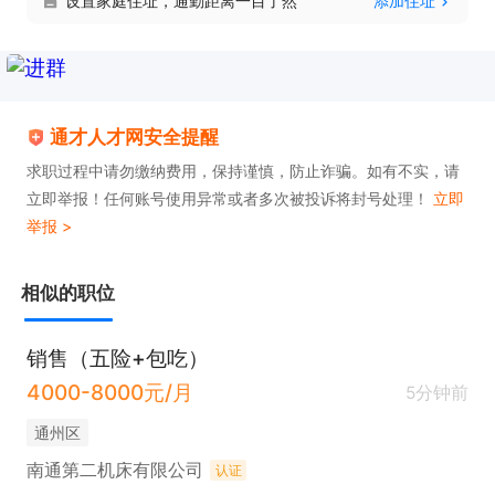
设置家庭住址，通勤距离一目了然
添加住址
公司愿意培养人才，压力小，没有残酷的淘汰制，只
要你愿意在公司长期发展！！！公司需要大量优秀人
才！不想一直做基层员工的赶紧抓住机会！

只需两步，轻松找工作：1、先点击投简历；2、再打
通才人才网安全提醒
电话。联系时请说在【通才人才网】上看到的！
求职过程中请勿缴纳费用，保持谨慎，防止诈骗。如有不实，请
立即举报！任何账号使用异常或者多次被投诉将封号处理！
立即
举报 >
相似的职位
销售（五险+包吃）
4000-8000元/月
5分钟前
通州区
南通第二机床有限公司
认证