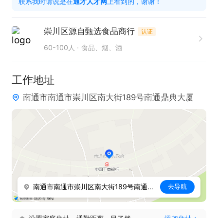
联系我时请说是在
通才人才网
上看到的，谢谢！
1、可接受无经验的实习生和应届生；

2、具有较强客户开发和沟通协调能力和良好的服务
崇川区源自甄选食品商行
认证
意识；

60-100人
食品、烟、酒
3、能服从上级管理；

4、工作积极主动、认真负责，并且能够承受较大的
工作地址
工作压力。

南通市南通市崇川区南大街189号南通鼎典大厦
工作时间：

7:30~10:00   13:00~17:00（工作地点在南通市区 南
大街）

薪资福利：

每月4000~8000

南通市南通市崇川区南大街189号南通鼎典大厦
去导航
每季度涨薪+可跨及晋升，（有同行业经验的三个月
可直接申请管理层岗位）
