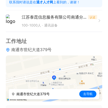
联系我时请说是在
通才人才网
上看到的，谢谢！
2. 拥有较强的问题解决能力，可有效处理各类通信相
关问题。

江苏泰昆信息服务有限公司南通分公司
认证
3. 工作认真负责，注重服务质量，以保障工单处理的
100-1000人
通讯设备
准确性。

工作地址
只需两步，轻松找工作：1、先点击投简历；2、再打
南通市世纪大道379号
电话。联系时请说在【通才人才网】上看到的！
南通市世纪大道379号
去导航