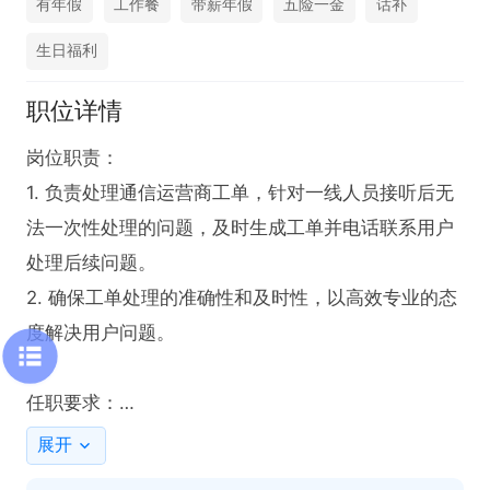
有年假
工作餐
带薪年假
五险一金
话补
生日福利
职位详情
岗位职责：

1. 负责处理通信运营商工单，针对一线人员接听后无
法一次性处理的问题，及时生成工单并电话联系用户
处理后续问题。

2. 确保工单处理的准确性和及时性，以高效专业的态
度解决用户问题。

任职要求：

1. 具备良好的沟通能力，能够清晰、准确地与用户进
展开
行电话沟通。
