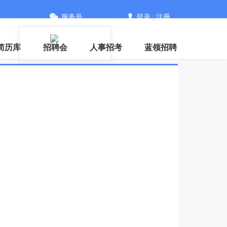
服务号
登录
|
注册
信
简历库
招聘会
人事招考
蓝领招聘