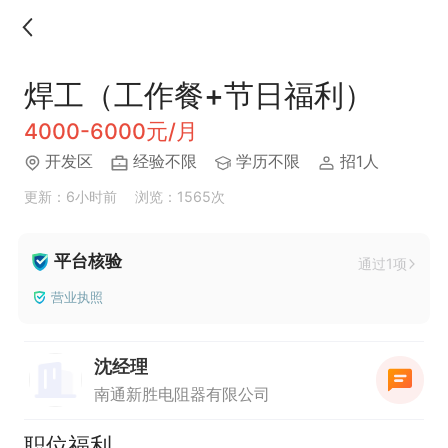
焊工（工作餐+节日福利）
4000-6000元/月
开发区
经验不限
学历不限
招1人
更新：6小时前
浏览：1565次
平台核验
通过1项
营业执照
沈经理
南通新胜电阻器有限公司
职位福利