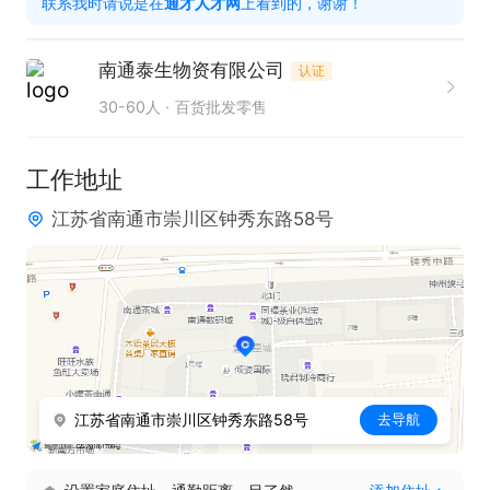
联系我时请说是在
通才人才网
上看到的，谢谢！
力支持。

3. 负责日常业务单据的打印、整理与归集，保证单据
南通泰生物资有限公司
认证
管理的规范有序。

30-60人
百货批发零售
只需两步，轻松找工作：1、先点击投简历；2、再打
工作地址
电话。联系时请说是在通才人才网看到的！
江苏省南通市崇川区钟秀东路58号
江苏省南通市崇川区钟秀东路58号
去导航