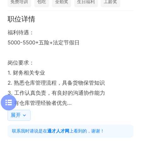
免费培训
包吃
全勤奖
生日福利
工龄奖
职位详情
福利待遇：

5000-5500+五险+法定节假日

岗位要求：

1. 财务相关专业

2. 熟悉仓库管理流程，具备货物保管知识

3. 工作认真负责，有良好的沟通协作能力

4. 有仓库管理经验者优先

展开
工作内容：

联系我时请说是在
通才人才网
上看到的，谢谢！
1. 负责货物出入库管理，确保数量准确、手续完备
