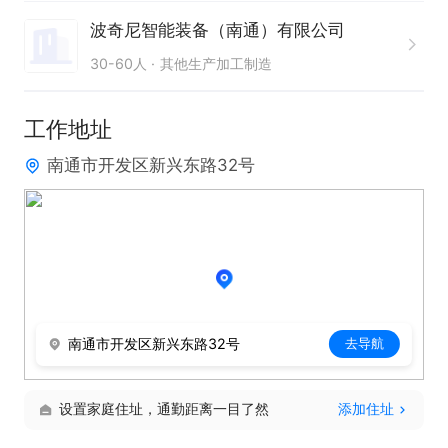
2. 执行仓库5S管理，保持仓库环境整洁有序

波奇尼智能装备（南通）有限公司
3. 定期盘点库存，及时上报差异情况

30-60人
其他生产加工制造
工作时间

工作地址
周一至周六8:00-12:00，13:30-17:30

南通市开发区新兴东路32号
只需两步，轻松找工作：1、先点击投简历；2、再打
电话。联系时请说是在通才人才网看到的！
南通市开发区新兴东路32号
去导航
设置家庭住址，通勤距离一目了然
添加住址