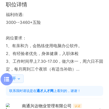
职位详情
福利待遇:

3000--3460+五险

岗位要求：

1、有亲和力，会熟练使用电脑办公软件。

2、有经验者优先，身体健康，入职体检

3、工作时间早上7.30-17.00，做六休一，周六日不固
定，每月两到三个夜班（有适当补助）

展开
工作内容：

联系我时请说是在
通才人才网
上看到的，谢谢！
帮助人员更快的找到科室，引导病人、收费等工作

南通兴达物业管理有限公司
认证