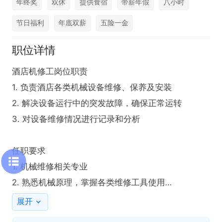
年终奖
双休
提供食宿
带薪年假
八小时
节日福利
年底双薪
五险一金
职位详情
酒店机修工岗位职责

1. 负责酒店各类机械设备维修、保养及安装

2. 解决设备运行中的突发故障，确保正常运转

3. 对设备维修情况进行记录和分析

任职要求

1. 机械维修相关专业

2. 熟悉机械原理，掌握各类维修工具使用

3. 有2年以上酒店或类似场所机修工作经验优先

展开