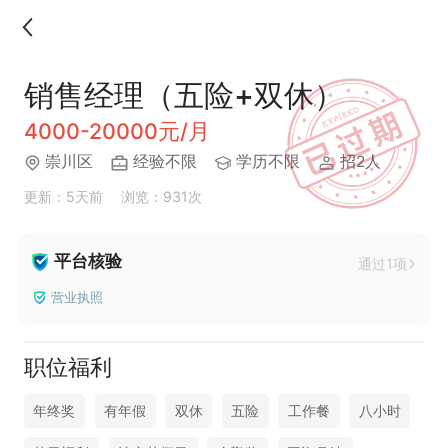
销售经理（五险+双休）
4000-20000元/月
崇川区
经验不限
学历不限
招2人
更新：5天前
浏览：931次
平台核验
通过1项
营业执照
职位福利
年终奖
有年假
双休
五险
工作餐
八小时