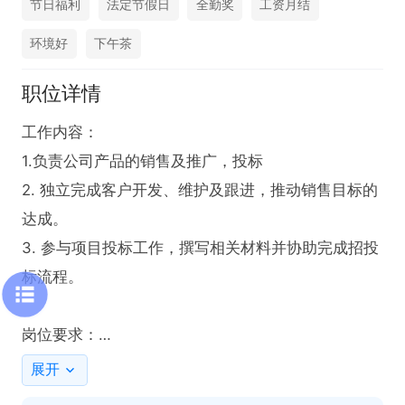
节日福利
法定节假日
全勤奖
工资月结
环境好
下午茶
职位详情
工作内容：

1.负责公司产品的销售及推广，投标

2. 独立完成客户开发、维护及跟进，推动销售目标的
达成。  

3. 参与项目投标工作，撰写相关材料并协助完成招投
标流程。

岗位要求：

1-2年以上销售行业工作经验，业绩突出者优先；

展开
反应敏捷、表达能力强，具有较强的沟通能力及交际