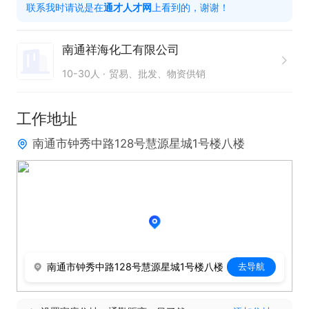
联系我时请说是在
通才人才网
上看到的，谢谢！
技巧，具有亲和力；

具备一定的市场分析及判断能力，良好的客户服务意
南通祥海化工有限公司
识；

10-30人
贸易、批发、物资供销
有责任心，能承受较大的工作压力；

工作地址
薪资：底薪4000+提成

南通市钟秀中路128号慧源星城1号楼八楼
只需两步，轻松找工作：1、先点击投简历；2、再打
电话。联系时请说是在通才人才网看到的！
南通市钟秀中路128号慧源星城1号楼八楼
去导航