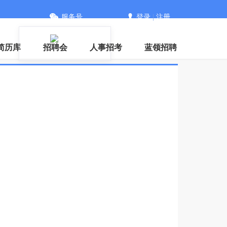
服务号
登录
|
注册
信
简历库
招聘会
人事招考
蓝领招聘