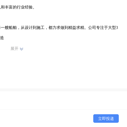
和丰富的行业经验。

一艘船舶，从设计到施工，都力求做到精益求精。公司专注于大型3
造

展开
舶修造有限公司在行业内树立了良好的口碑。我们始终秉持着客户至上
注重人才培养和技术创新，不断提升自身实力，以适应市场的变化和发
通州区乃至整个船舶行业的发展贡献力量，与合作伙伴携手共进，共创
立即投递