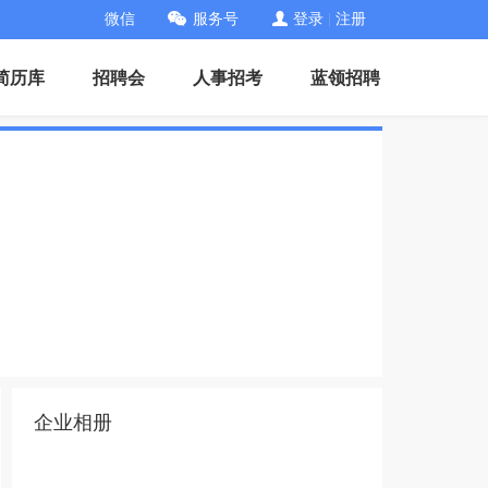
微信
服务号
登录
|
注册
简历库
招聘会
人事招考
蓝领招聘
企业相册