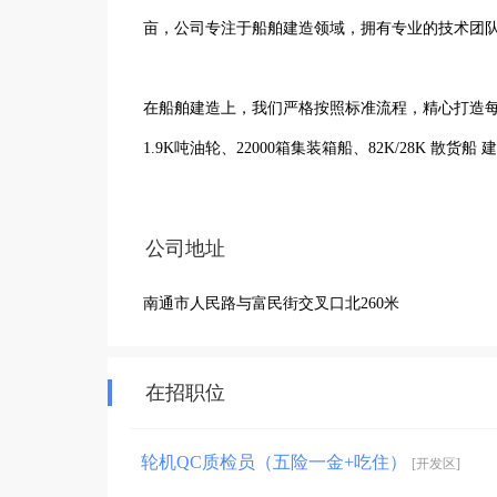
亩，公司专注于船舶建造领域，拥有专业的技术团队
在船舶建造上，我们严格按照标准流程，精心打造每
1.9K吨油轮、22000箱集装箱船、82K/28K 散货船 建
凭借着多年来的努力与坚持，韩通集团江苏昌航船
公司地址
的原则，以优质的产品和服务满足客户需求。公司
南通市人民路与富民街交叉口北260米
展。我们致力于成为船舶修造行业的优秀企业，为
美好未来。
在招职位
轮机QC质检员（五险一金+吃住）
[开发区]