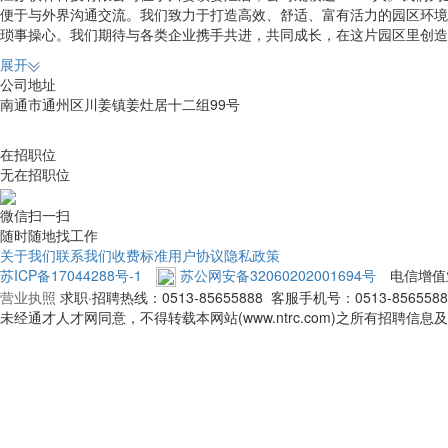
便于与外界沟通交流。我们致力于打造高效、舒适、富有活力的园区环境
琐事操心。我们期待与各类企业携手共进，共同成长，在这片园区里创造
展开
公司地址
南通市通州区川姜镇姜灶居十二组99号
在招职位
无在招职位
微信扫一扫
随时随地找工作
关于我们
联系我们
收费标准
用户协议
隐私政策
苏ICP备17044288号-1
苏公网安备32060202001694号
电信增值
营业执照
求职·招聘热线：
0513-85655888
客服手机号：
0513-856558
未经通才人才网同意，不得转载本网站(www.ntrc.com)之所有招聘