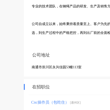
专业的技术团队，在钢绳产品的研发、生产及销售方
公司自成立以来，始终秉持着质量至上、客户为先
选，到生产过程中的严格把控，再到出厂前的全面检
公司拥有先进的生产设备和完善的检测仪器，能够
公司地址
械、矿山、港口等众多领域。同时，公司还注重员
南通市崇川区永兴佳园53幢113室
作、积极进取的高效团队。

在激烈的市场竞争中，南通星久钢绳有限公司凭借
在招职位
评。未来，公司将继续砥砺前行，不断创新发展，为
Cnc操作员（包吃住）
[通州区]