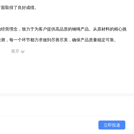
面取得了良好成绩。

的经营理念，致力于为客户提供高品质的钢绳产品。从原材料的精心挑
测，每一个环节都力求做到尽善尽美，确保产品质量稳定可靠。

展开
根据客户的不同需求，定制各类规格的钢绳产品，广泛应用于建筑、机
工培训与团队建设，不断提升员工素质和业务能力，打造了一支团结协
优质的产品、合理的价格以及周到的服务，赢得了广大客户的信赖与好
行业的发展贡献力量。 
立即投递