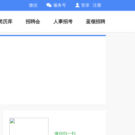
微信
服务号
登录
|
注册
简历库
招聘会
人事招考
蓝领招聘
微信扫一扫