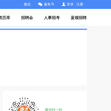
微信
服务号
登录
|
注册
简历库
招聘会
人事招考
蓝领招聘
微信扫一扫