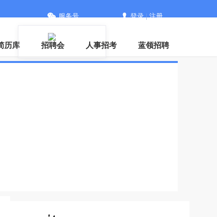
服务号
登录
|
注册
信
简历库
招聘会
人事招考
蓝领招聘