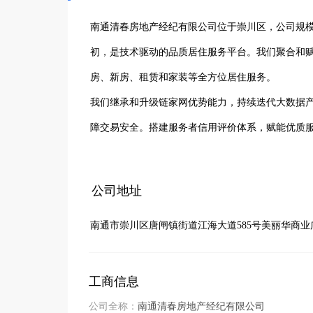
南通清春房地产经纪有限公司位于崇川区，公司规模3
初，是技术驱动的品质居住服务平台。我们聚合和
房、新房、租赁和家装等全方位居住服务。

我们继承和升级链家网优势能力，持续迭代大数据产
障交易安全。搭建服务者信用评价体系，赋能优质服
现诚邀有志之士加入。中专及以上学历，18-45
作热情高，有较强观察和应变能力。工作积极主动
公司地址
有团队精神。

南通市崇川区唐闸镇街道江海大道585号美丽华商业广
薪资待遇优厚，综合收入10000+，2年升任团队主
团队激励活动，缴纳五险，系统专业培训。工作内
系，助您轻松开启房产销售成功之路。
工商信息
公司全称：
南通清春房地产经纪有限公司