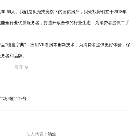
0-60人。我们是贝壳找房旗下的德佑房产，贝壳找房创立于2018年
赋能全行业优质服务者，打造开放合作的行业生态，为消费者提供二手
品“楼盘字典”，应用VR看房等创新技术，为消费者提供更好体验，保
务者和品牌。

周岁，能力优秀者条件可放宽。需具备良好人际沟通能力，性格开朗，工
展开
，抗压抗挫，勇于接受房产行业挑战。做事认真踏实，为人正直诚恳，
场2幢1117号
管，3年购房买车实现自由人生。还有200平优质门店，师傅带教，丰富
容包括熟悉商圈、积累客户房源、接待咨询客户等，全程有完善支持体
法人代表：
汤波