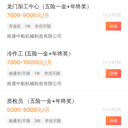
龙门加工中心（五险一金+年终奖）
7000-9000元/月
13小时前
开发区
1年
学历不限
详情
南通中船机械制造有限公司
冷作工 (五险一金+年终奖）
7000-10000元/月
13小时前
南通市/不限
1年
学历不限
详情
南通中船机械制造有限公司
质检员 （五险一金+年终奖）
5000-8000元/月
13小时前
南通市/不限
3年
学历不限
详情