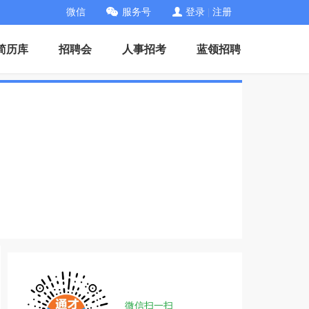
微信
服务号
登录
|
注册
简历库
招聘会
人事招考
蓝领招聘
微信扫一扫