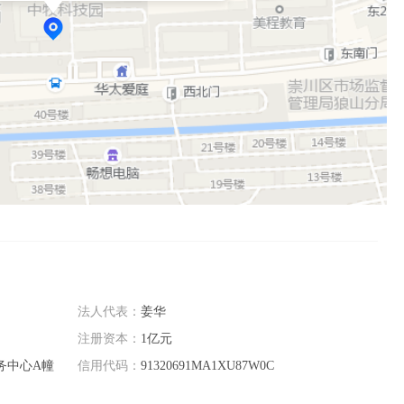
法人代表：
姜华
注册资本：
1亿元
务中心A幢
信用代码：
91320691MA1XU87W0C