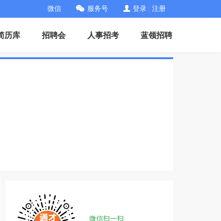
微信
服务号
登录
|
注册
简历库
招聘会
人事招考
蓝领招聘
微信扫一扫