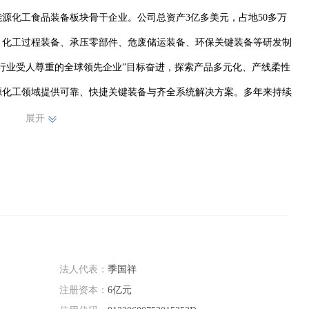
源化工食品装备板块骨干企业。公司总资产3亿多美元，占地50多万
备、化工过程装备、承压零部件、危废储运装备、环保关键装备等研发制
“行业受人尊重的全球领先企业”目标奋进，探索产品多元化、产线柔性
源化工领域提供可靠、快捷关键装备与齐全系统解决方案。多年来持续
、欧洲、美洲、澳洲等全球上百个国家和地区，在行业内树立了良好口
展开
法人代表：
季国祥
注册资本：
6亿元