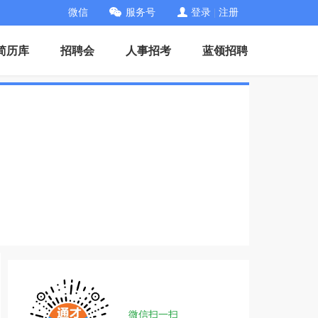
微信
服务号
登录
|
注册
简历库
招聘会
人事招考
蓝领招聘
微信扫一扫