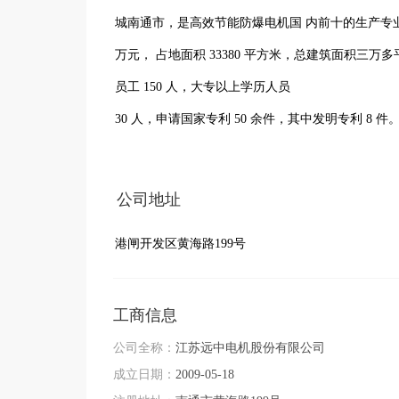
城南通市，是高效节能防爆电机国 内前十的生产专业
万元， 占地面积 33380 平方米，总建筑面积三
员工 150 人，大专以上学历人员

30 人，申请国家专利 50 余件，其中发明专利 8 
ISO9001 质量管理体系认证证书、防爆电气 3C 证
公司地址
”、“南通市产学研示范企业 ”、“南通市  名牌产品 
港闸开发区黄海路199号
企业 ”等荣誉称号。公司建有市级工程中心，拥有各类
高效化、专业化、定制化的特点， 本  公司电机产
进的制造工艺，降低电机的铜、铁、杂散以及机械损
工商信息
机广泛设计工业的各个领域，其能源使 用效率的提
公司全称：
江苏远中电机股份有限公司
成立日期：
2009-05-18
的意义，是我国完成节能减排目标的重要途径。下游