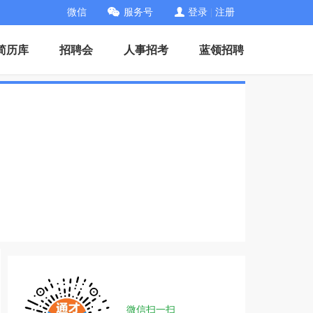
微信
服务号
登录
|
注册
简历库
招聘会
人事招考
蓝领招聘
微信扫一扫