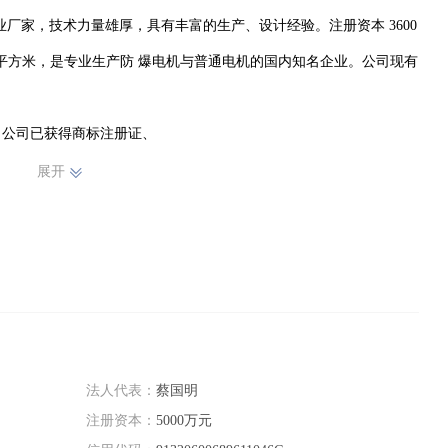
厂家，技术力量雄厚，具有丰富的生产、设计经验。注册资本 3600 
万多平方米，是专业生产防 爆电机与普通电机的国内知名企业。公司现有
件。公司已获得商标注册证、

展开
书，先后被授予“ 国家高新科  技企业 ”“江苏省监督检查质量合格产品 
”、“知识产品示范企业 ”、“两化融合贯标企业 ”、“江苏省专精特新中小 
专业技术人员 30 人，其  中高级工程师 6 人。本公司的发展呈现出
品通过优化自身的电磁及结构设计、采用新材料、使用新设备和运用 先
耗，提高能量转化过程中 的利用水平。电机产品，特别是中小型电
升对于节约电力资源、提高企业经济效益和保护环境等方面均有重要 
法人代表：
蔡国明
注册资本：
5000万元
行业提高自身能源利用效率 和生产专业化的需求促使本公司为下游