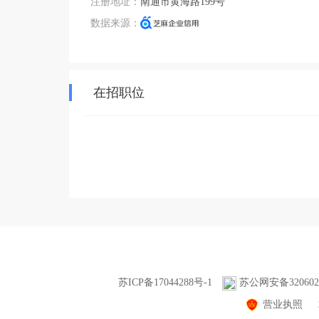
注册地址：
南通市黄海路199号
客户开发出符合其自身特点的专业性、高 效性的电
数据来源：
机、 双速电机等产品，不仅有利于提高客户的用电
化产品研发能力形成核心竞争力，提高行业地位。

在招职位
公司现主要产品有 YE3、YE4、YE5 系列普通电机、Y
速电机、YBX3、YBX4、YBFBX5 系列防爆电机
司产品销售逐年递增，在现有的技术服务和售后 服
参加国 际性的防爆电机产品展销会，增加市场氛围
立办事机构，专门负责产品市场的开拓与销售，

苏ICP备17044288号-1
苏公网安备3206020
并建立了售后技术服务站，专门解决产品使用过程中
营业执照