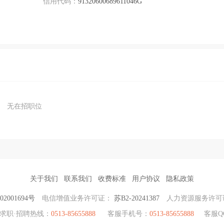
信用代码：
91320600689611046G
机产品。本公司根据下游客户的特点开发定制化的防爆电机、变频电
效率，而且有利于电机制造企业强

E3VP、YE4VP 系列变频调

无在招职位
、YBBP 系列隔爆变频调速电机、YFB3 系列粉尘防爆电机等。近三年公
务网络的基础上，通过采取以下措施，将产品成功推向市场。1、每年
、扩大销售渠道，提高远中在国际的 知名度。2、公司将在各大城市设
关于我们
联系我们
收费标准
用户协议
隐私政策
2001694号
电信增值业务许可证：
苏B2-20241387
人力资源服务许可
出现的各种技术问题。3、

求职·招聘热线：
0513-85655888
客服手机号：
0513-85655888
客服Q