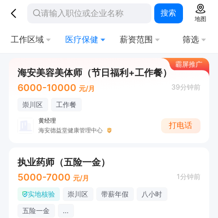
搜索
地图
工作区域
医疗保健
薪资范围
筛选
霸屏推广
海安美容美体师（节日福利+工作餐）
6000-10000
39分钟前
元/月
崇川区
工作餐
黄经理
打电话
海安德益堂健康管理中心
执业药师（五险一金）
5000-7000
1分钟前
元/月
实地核验
崇川区
带薪年假
八小时
五险一金
...