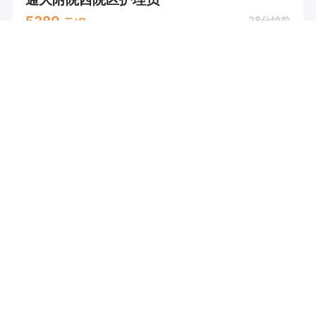
5380
28分钟前
元/月
实地核验
崇川区
五险
董主管
打电话
明喆集团股份有限公司南通分公司
营业员（五险一金+通州金沙）
4000-7000
28分钟前
元/月
通州区
年终奖
五险
住房公积金
人事部
打电话
南通济生堂大药房连锁有限公司
药店营业员(农场，苏通园区板块）
3600-8000
35分钟前
元/月
实地核验
开发区
带薪年假
八小时