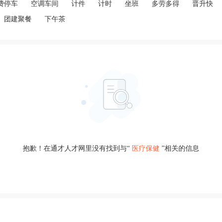
费停车
空调车间
计件
计时
坐班
多劳多得
晋升快
团建聚餐
下午茶
抱歉！在通才人才网里没有找到与“
医疗保健
”相关的信息