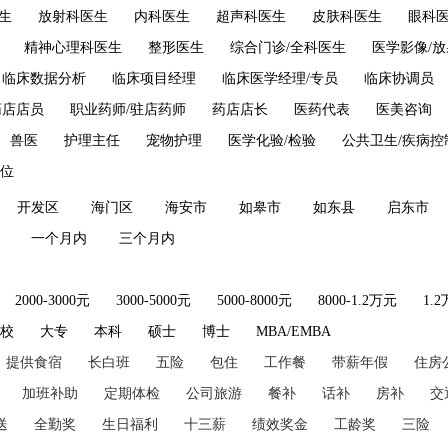
生
放射科医生
内科医生
超声科医生
皮肤科医生
眼科
精神心理科医生
整形医生
综合门诊/全科医生
医学影像/
临床数据分析
临床项目经理
临床医学经理/专员
临床协调员
药店店员
职业药师/驻店药师
药店店长
医药代表
医美咨询
兽医
护理主任
宠物护理
医学化验/检验
公共卫生/疾病控
位
开发区
海门区
海安市
如皋市
如东县
启东市
一个月内
三个月内
2000-3000元
3000-5000元
5000-8000元
8000-1.2万元
1.
技校
大专
本科
硕士
博士
MBA/EMBA
提供食宿
长白班
五险
包住
工作餐
带薪年假
住房
加班补助
定期体检
公司旅游
餐补
话补
房补
交
送
全勤奖
生日福利
十三薪
绩效奖金
工龄奖
三险