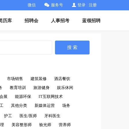
微信
服务号
登录
|
注册
简历库
招聘会
人事招考
蓝领招聘
搜 索
市场销售
建筑装修
酒店餐饮
务
教育培训
旅游健身
娱乐休闲
会展
能源环保
IT互联网技术
工
其他分类
新媒体运营
场务
护工
医生/医师
牙科医生
理
美容整形师
验光师
营养师