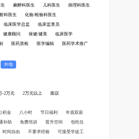
医生
麻醉科医生
儿科医生
病理科医生
放射科医生
化验/检验科医生
临床医学总监
临床监查员
健康顾问
保健/健美
临床医学
制
医药质检
医学编辑
医药学术推广
外地
2万-2万元
2万元以上
面议
公积金
八小时
节日福利
年底双薪
通补助
免费培训
晋升空间
包吃住
时间自由
不要求经验
可接受学徒工