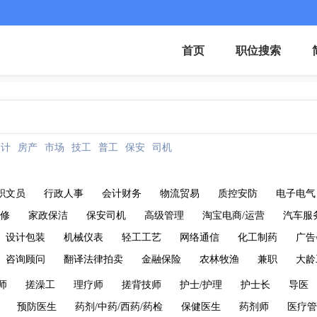
首页
职位搜索
会计
房产
市场
技工
普工
保安
司机
职文员
行政人事
会计财务
物流贸易
质控安防
电子电气
维修
家政保洁
保安司机
高级管理
淘宝电商/运营
汽车服
设计包装
机械仪表
轻工工艺
网络通信
化工制药
广告
咨询顾问
翻译法律拍卖
金融保险
农林牧渔
兼职
大龄
师
搓澡工
理疗师
搓背技师
护士/护理
护士长
导医
预防医生
药剂/中药/西药/药检
保健医生
药剂师
医疗管