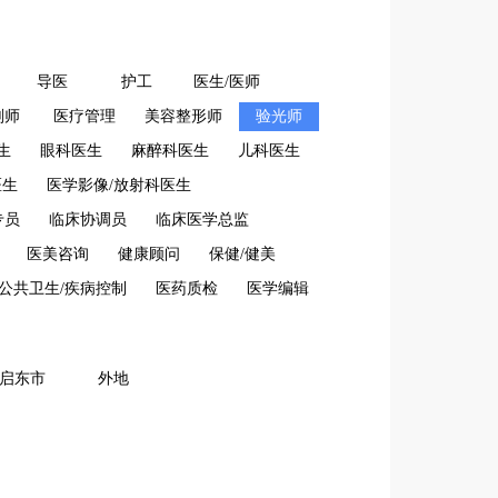
导医
护工
医生/医师
剂师
医疗管理
美容整形师
验光师
生
眼科医生
麻醉科医生
儿科医生
医生
医学影像/放射科医生
专员
临床协调员
临床医学总监
医美咨询
健康顾问
保健/健美
公共卫生/疾病控制
医药质检
医学编辑
启东市
外地