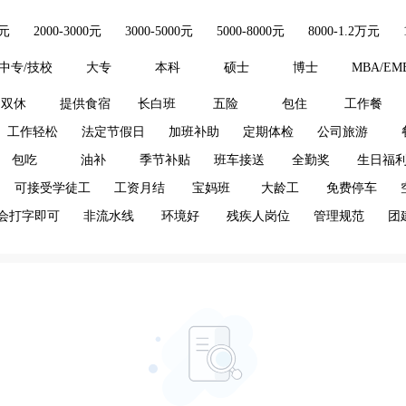
0元
2000-3000元
3000-5000元
5000-8000元
8000-1.2万元
中专/技校
大专
本科
硕士
博士
MBA/EM
双休
提供食宿
长白班
五险
包住
工作餐
工作轻松
法定节假日
加班补助
定期体检
公司旅游
包吃
油补
季节补贴
班车接送
全勤奖
生日福
可接受学徒工
工资月结
宝妈班
大龄工
免费停车
会打字即可
非流水线
环境好
残疾人岗位
管理规范
团