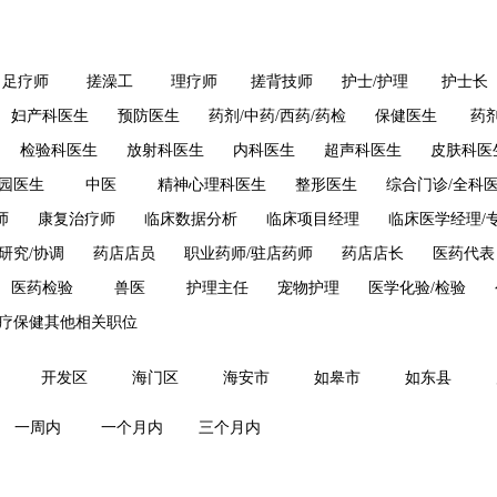
足疗师
搓澡工
理疗师
搓背技师
护士/护理
护士长
妇产科医生
预防医生
药剂/中药/西药/药检
保健医生
药
检验科医生
放射科医生
内科医生
超声科医生
皮肤科医
园医生
中医
精神心理科医生
整形医生
综合门诊/全科
师
康复治疗师
临床数据分析
临床项目经理
临床医学经理/
研究/协调
药店店员
职业药师/驻店药师
药店店长
医药代表
医药检验
兽医
护理主任
宠物护理
医学化验/检验
疗保健其他相关职位
开发区
海门区
海安市
如皋市
如东县
一周内
一个月内
三个月内