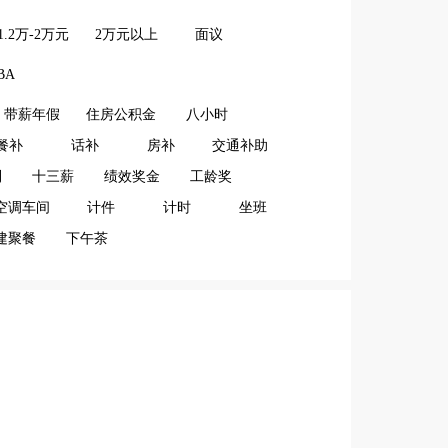
1.2万-2万元
2万元以上
面议
BA
带薪年假
住房公积金
八小时
餐补
话补
房补
交通补助
利
十三薪
绩效奖金
工龄奖
空调车间
计件
计时
坐班
建聚餐
下午茶