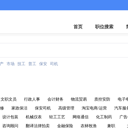
微
首页
职位搜索
产
市场
技工
普工
保安
司机
文职文员
行政人事
会计财务
物流贸易
质控安防
电子
维修
家政保洁
保安司机
高级管理
淘宝电商/运营
汽车服
设计包装
机械仪表
轻工工艺
网络通信
化工制药
广告
咨询顾问
翻译法律拍卖
金融保险
农林牧渔
兼职