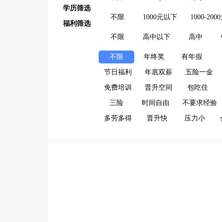
学历筛选
不限
1000元以下
1000-200
福利筛选
不限
高中以下
高中
不限
年终奖
有年假
节日福利
年底双薪
五险一金
免费培训
晋升空间
包吃住
三险
时间自由
不要求经验
多劳多得
晋升快
压力小