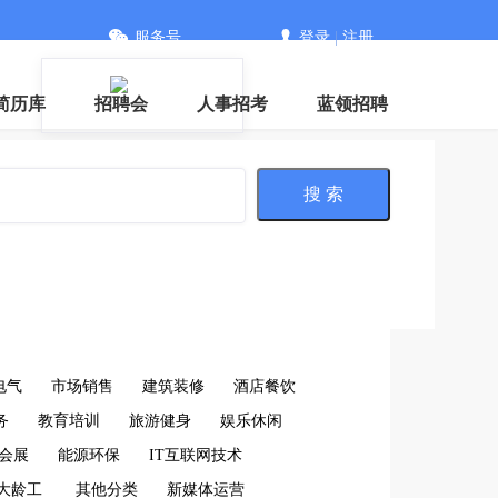
服务号
登录
|
注册
信
简历库
招聘会
人事招考
蓝领招聘
搜 索
电气
市场销售
建筑装修
酒店餐饮
务
教育培训
旅游健身
娱乐休闲
会展
能源环保
IT互联网技术
大龄工
其他分类
新媒体运营