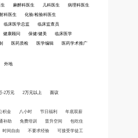
医生
麻醉科医生
儿科医生
病理科医生
放射科医生
化验/检验科医生
临床医学总监
临床监查员
健康顾问
保健/健美
临床医学
制
医药质检
医学编辑
医药学术推广
外地
2万-2万元
2万元以上
面议
公积金
八小时
节日福利
年底双薪
通补助
免费培训
晋升空间
包吃住
时间自由
不要求经验
可接受学徒工