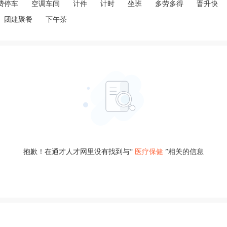
费停车
空调车间
计件
计时
坐班
多劳多得
晋升快
团建聚餐
下午茶
抱歉！在通才人才网里没有找到与“
医疗保健
”相关的信息