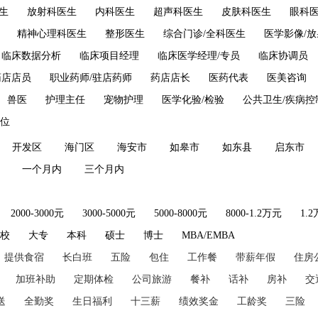
生
放射科医生
内科医生
超声科医生
皮肤科医生
眼科
精神心理科医生
整形医生
综合门诊/全科医生
医学影像/
临床数据分析
临床项目经理
临床医学经理/专员
临床协调员
药店店员
职业药师/驻店药师
药店店长
医药代表
医美咨询
兽医
护理主任
宠物护理
医学化验/检验
公共卫生/疾病控
位
开发区
海门区
海安市
如皋市
如东县
启东市
一个月内
三个月内
2000-3000元
3000-5000元
5000-8000元
8000-1.2万元
1.
技校
大专
本科
硕士
博士
MBA/EMBA
提供食宿
长白班
五险
包住
工作餐
带薪年假
住房
加班补助
定期体检
公司旅游
餐补
话补
房补
交
送
全勤奖
生日福利
十三薪
绩效奖金
工龄奖
三险