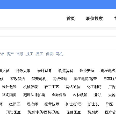
首页
职位搜索
会计
房产
市场
技工
普工
保安
司机
职文员
行政人事
会计财务
物流贸易
质控安防
电子电气
维修
家政保洁
保安司机
高级管理
淘宝电商/运营
汽车服
设计包装
机械仪表
轻工工艺
网络通信
化工制药
广告
咨询顾问
翻译法律拍卖
金融保险
农林牧渔
兼职
大龄
师
搓澡工
理疗师
搓背技师
护士/护理
护士长
导医
预防医生
药剂/中药/西药/药检
保健医生
药剂师
医疗管