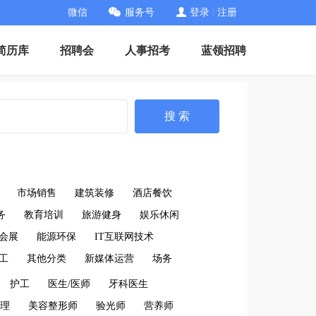
微信
服务号
登录
|
注册
简历库
招聘会
人事招考
蓝领招聘
搜 索
市场销售
建筑装修
酒店餐饮
务
教育培训
旅游健身
娱乐休闲
会展
能源环保
IT互联网技术
工
其他分类
新媒体运营
场务
护工
医生/医师
牙科医生
理
美容整形师
验光师
营养师