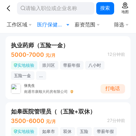
搜索
地图
工作区域
医疗保健其他相关职位
薪资范围
筛选
执业药师（五险一金）
5000-7000
12分钟前
元/月
实地核验
崇川区
带薪年假
八小时
五险一金
...
张先生
打电话
南通市康顺大药房有限公司
如皋医院管理员（（五险+双休）
3500-6000
27分钟前
元/月
实地核验
如皋市
双休
五险
带薪年假