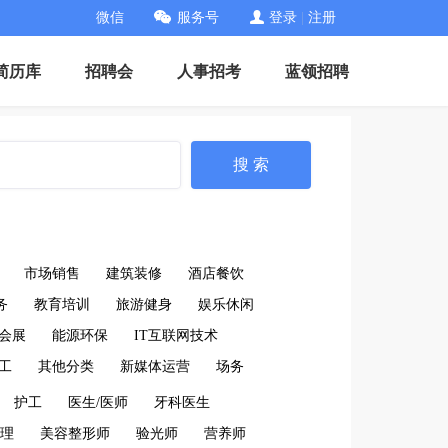
微信
服务号
登录
|
注册
简历库
招聘会
人事招考
蓝领招聘
搜 索
市场销售
建筑装修
酒店餐饮
务
教育培训
旅游健身
娱乐休闲
会展
能源环保
IT互联网技术
工
其他分类
新媒体运营
场务
护工
医生/医师
牙科医生
理
美容整形师
验光师
营养师