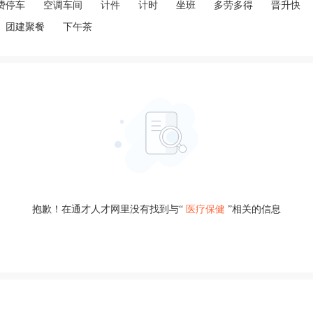
费停车
空调车间
计件
计时
坐班
多劳多得
晋升快
团建聚餐
下午茶
抱歉！在通才人才网里没有找到与“
医疗保健
”相关的信息