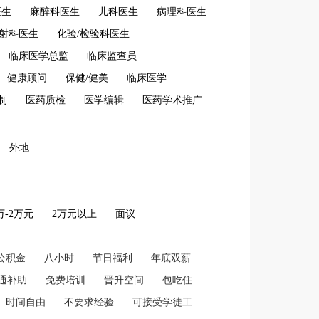
医生
麻醉科医生
儿科医生
病理科医生
放射科医生
化验/检验科医生
临床医学总监
临床监查员
健康顾问
保健/健美
临床医学
制
医药质检
医学编辑
医药学术推广
外地
2万-2万元
2万元以上
面议
公积金
八小时
节日福利
年底双薪
通补助
免费培训
晋升空间
包吃住
时间自由
不要求经验
可接受学徒工