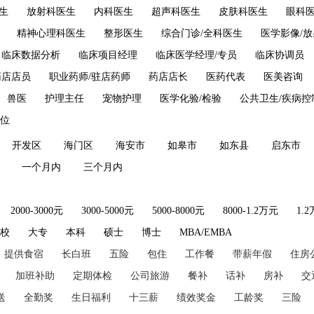
生
放射科医生
内科医生
超声科医生
皮肤科医生
眼科
精神心理科医生
整形医生
综合门诊/全科医生
医学影像/
临床数据分析
临床项目经理
临床医学经理/专员
临床协调员
药店店员
职业药师/驻店药师
药店店长
医药代表
医美咨询
兽医
护理主任
宠物护理
医学化验/检验
公共卫生/疾病控
位
开发区
海门区
海安市
如皋市
如东县
启东市
一个月内
三个月内
2000-3000元
3000-5000元
5000-8000元
8000-1.2万元
1.
技校
大专
本科
硕士
博士
MBA/EMBA
提供食宿
长白班
五险
包住
工作餐
带薪年假
住房
加班补助
定期体检
公司旅游
餐补
话补
房补
交
送
全勤奖
生日福利
十三薪
绩效奖金
工龄奖
三险