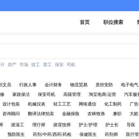
首页
职位搜索
会计
房产
市场
技工
普工
保安
司机
职文员
行政人事
会计财务
物流贸易
质控安防
电子电气
维修
家政保洁
保安司机
高级管理
淘宝电商/运营
汽车服
设计包装
机械仪表
轻工工艺
网络通信
化工制药
广告
咨询顾问
翻译法律拍卖
金融保险
农林牧渔
兼职
大龄
师
搓澡工
理疗师
搓背技师
护士/护理
护士长
导医
预防医生
药剂/中药/西药/药检
保健医生
药剂师
医疗管