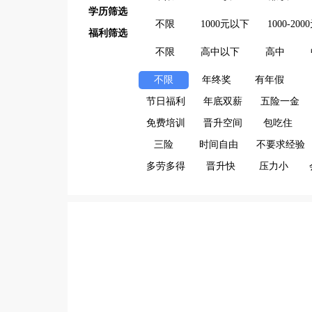
学历筛选
不限
1000元以下
1000-200
福利筛选
不限
高中以下
高中
不限
年终奖
有年假
节日福利
年底双薪
五险一金
免费培训
晋升空间
包吃住
三险
时间自由
不要求经验
多劳多得
晋升快
压力小