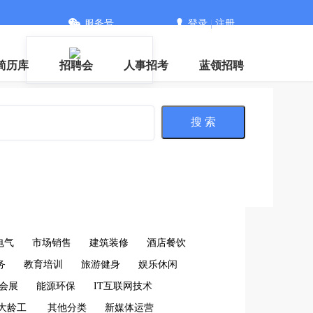
服务号
登录
|
注册
信
简历库
招聘会
人事招考
蓝领招聘
搜 索
电气
市场销售
建筑装修
酒店餐饮
务
教育培训
旅游健身
娱乐休闲
会展
能源环保
IT互联网技术
大龄工
其他分类
新媒体运营