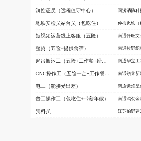
消控证员（远程值守中心）
国漫消防科
地铁安检员站台员（包吃住）
仲检岚铁（广
短视频运营线上客服（五险）
南通仟旺文
整烫（五险+提供食宿）
南通牧野织
起吊搬运工（五险+工作餐+经验不限）
南通华宝工
CNC操作工（五险一金+工作餐+节日福利）
南通锐莱新
电工（能接受出差）
南通紫焰星
普工操作工（包吃住+带薪年假）
南通鸿劲金
资料员
江苏伯野建