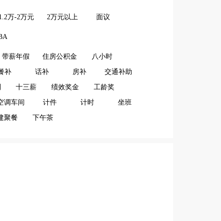
1.2万-2万元
2万元以上
面议
BA
带薪年假
住房公积金
八小时
餐补
话补
房补
交通补助
利
十三薪
绩效奖金
工龄奖
空调车间
计件
计时
坐班
建聚餐
下午茶