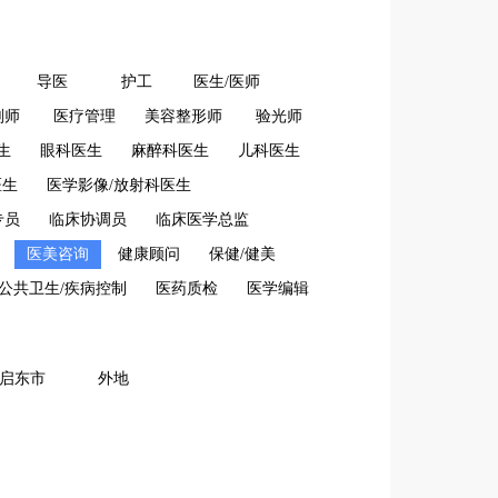
导医
护工
医生/医师
剂师
医疗管理
美容整形师
验光师
生
眼科医生
麻醉科医生
儿科医生
医生
医学影像/放射科医生
专员
临床协调员
临床医学总监
医美咨询
健康顾问
保健/健美
公共卫生/疾病控制
医药质检
医学编辑
启东市
外地