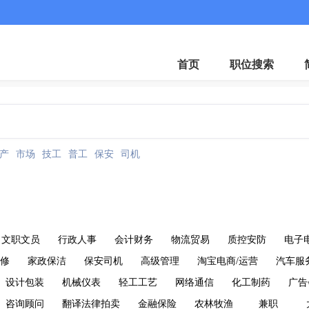
微
首页
职位搜索
产
市场
技工
普工
保安
司机
文职文员
行政人事
会计财务
物流贸易
质控安防
电子
维修
家政保洁
保安司机
高级管理
淘宝电商/运营
汽车服
设计包装
机械仪表
轻工工艺
网络通信
化工制药
广告
咨询顾问
翻译法律拍卖
金融保险
农林牧渔
兼职