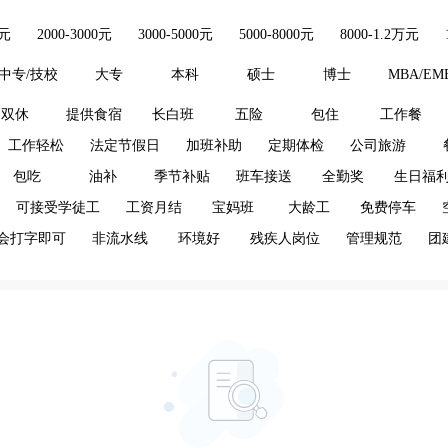
0元
2000-3000元
3000-5000元
5000-8000元
8000-1.2万元
中专/技校
大专
本科
硕士
博士
MBA/EM
双休
提供食宿
长白班
五险
包住
工作餐
工作轻松
法定节假日
加班补助
定期体检
公司旅游
包吃
油补
季节补贴
班车接送
全勤奖
生日福
可接受学徒工
工资月结
宝妈班
大龄工
免费停车
会打字即可
非流水线
环境好
残疾人岗位
管理规范
团