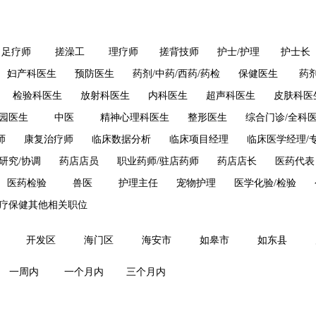
足疗师
搓澡工
理疗师
搓背技师
护士/护理
护士长
妇产科医生
预防医生
药剂/中药/西药/药检
保健医生
药
检验科医生
放射科医生
内科医生
超声科医生
皮肤科医
园医生
中医
精神心理科医生
整形医生
综合门诊/全科
师
康复治疗师
临床数据分析
临床项目经理
临床医学经理/
研究/协调
药店店员
职业药师/驻店药师
药店店长
医药代表
医药检验
兽医
护理主任
宠物护理
医学化验/检验
疗保健其他相关职位
开发区
海门区
海安市
如皋市
如东县
一周内
一个月内
三个月内