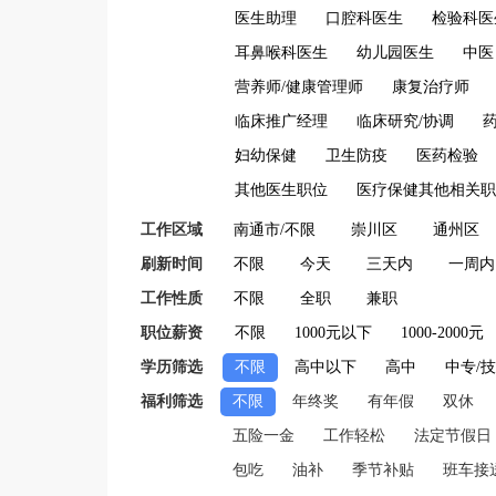
医生助理
口腔科医生
检验科医
耳鼻喉科医生
幼儿园医生
中医
营养师/健康管理师
康复治疗师
临床推广经理
临床研究/协调
妇幼保健
卫生防疫
医药检验
其他医生职位
医疗保健其他相关职
工作区域
南通市/不限
崇川区
通州区
刷新时间
不限
今天
三天内
一周内
工作性质
不限
全职
兼职
职位薪资
不限
1000元以下
1000-2000元
学历筛选
不限
高中以下
高中
中专/
福利筛选
不限
年终奖
有年假
双休
五险一金
工作轻松
法定节假日
包吃
油补
季节补贴
班车接