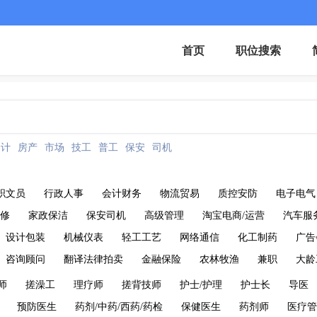
首页
职位搜索
会计
房产
市场
技工
普工
保安
司机
职文员
行政人事
会计财务
物流贸易
质控安防
电子电气
维修
家政保洁
保安司机
高级管理
淘宝电商/运营
汽车服
设计包装
机械仪表
轻工工艺
网络通信
化工制药
广告
咨询顾问
翻译法律拍卖
金融保险
农林牧渔
兼职
大龄
师
搓澡工
理疗师
搓背技师
护士/护理
护士长
导医
预防医生
药剂/中药/西药/药检
保健医生
药剂师
医疗管