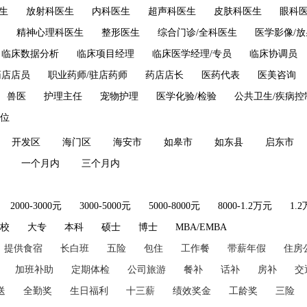
生
放射科医生
内科医生
超声科医生
皮肤科医生
眼科
精神心理科医生
整形医生
综合门诊/全科医生
医学影像/
临床数据分析
临床项目经理
临床医学经理/专员
临床协调员
药店店员
职业药师/驻店药师
药店店长
医药代表
医美咨询
兽医
护理主任
宠物护理
医学化验/检验
公共卫生/疾病控
位
开发区
海门区
海安市
如皋市
如东县
启东市
一个月内
三个月内
2000-3000元
3000-5000元
5000-8000元
8000-1.2万元
1.
技校
大专
本科
硕士
博士
MBA/EMBA
提供食宿
长白班
五险
包住
工作餐
带薪年假
住房
加班补助
定期体检
公司旅游
餐补
话补
房补
交
送
全勤奖
生日福利
十三薪
绩效奖金
工龄奖
三险