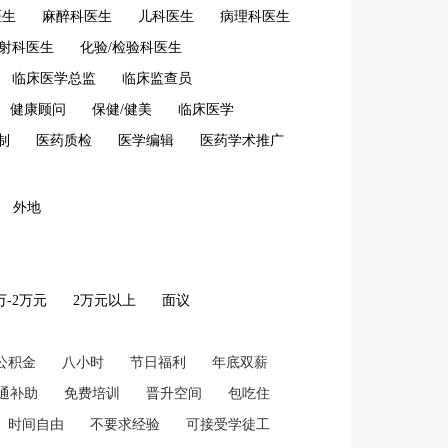
医生
麻醉科医生
儿科医生
病理科医生
放射科医生
化验/检验科医生
临床医学总监
临床监查员
健康顾问
保健/健美
临床医学
制
医药质检
医学编辑
医药学术推广
外地
2万-2万元
2万元以上
面议
公积金
八小时
节日福利
年底双薪
通补助
免费培训
晋升空间
包吃住
时间自由
不要求经验
可接受学徒工