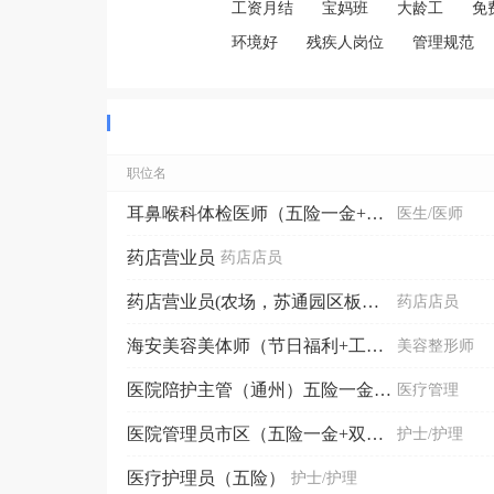
工资月结
宝妈班
大龄工
免
环境好
残疾人岗位
管理规范
职位名
耳鼻喉科体检医师（五险一金+长白班+法定假日）
医生/医师
药店营业员
药店店员
药店营业员(农场，苏通园区板块）
药店店员
海安美容美体师（节日福利+工作餐）
美容整形师
医院陪护主管（通州）五险一金+双休
医疗管理
医院管理员市区（五险一金+双休）
护士/护理
医疗护理员（五险）
护士/护理