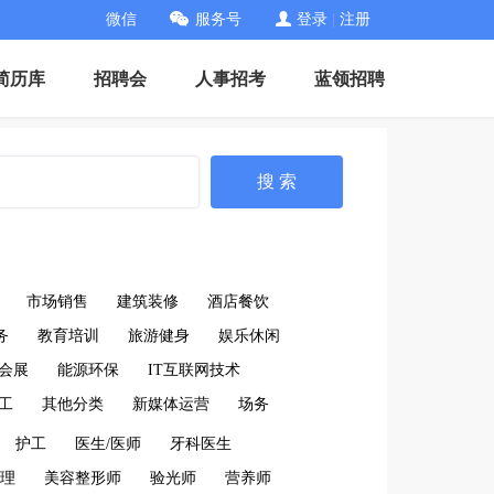
微信
服务号
登录
|
注册
简历库
招聘会
人事招考
蓝领招聘
搜 索
市场销售
建筑装修
酒店餐饮
务
教育培训
旅游健身
娱乐休闲
会展
能源环保
IT互联网技术
工
其他分类
新媒体运营
场务
护工
医生/医师
牙科医生
理
美容整形师
验光师
营养师